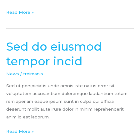
Read More »
Sed do eiusmod
Sed
do
tempor incid
eiusmod
tempor
News
/
treimanis
incid
Sed ut perspiciatis unde omnis iste natus error sit
voluptatem accusantium doloremque laudantium totam
rem aperiam eaque ipsum sunt in culpa qui officia
deserunt mollit aute irure dolor in minim reprehenderit
anim id est laborum.
Read More »